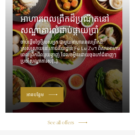
អាហារពេលព្រឹកដ៏ប្រណីតនៅ
សណ្ឋាគារលំដាប់ផ្កាយប្រាំ
ចាប់ផ្ដើមថ្ងៃថ្មីរបស់អ្នក ជាមួយអាហារពេលព្រឹកដ៏
ស្រស់ស្រាយនៅភោជនីយដ្ឋាន Fu Lu Zu។ ពិសារអាហារ
ពេលព្រឹកដ៏ឈ្ងុយឆ្ងាញ់ ដែលចម្អិនដោយចុងភៅជំនាញៗ
ប្រចាំសណ្ឋាគារស[...]
អានបន្ថែម
See all offers