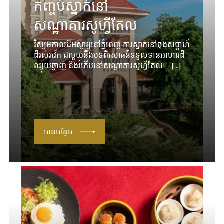
កញ្ចប់ស្នាក់នៅ
សណ្ឋាគារសូហ្វីតែល
វិស្សមកាលដ៏អស្ចារ្យនៅភ្នំពេញ ការស្នាក់នៅចុងសប្តាហ៍
ដ៏រស់រវើក ជាមួយនឹងបទពិសោធន៍ទទួលទានអាហារដ៏
ឈ្ងុយឆ្ងាញ់ និងរំភើប​នៅសណ្ឋាគារសូហ្វីតែល! [...]
អានបន្ថែម