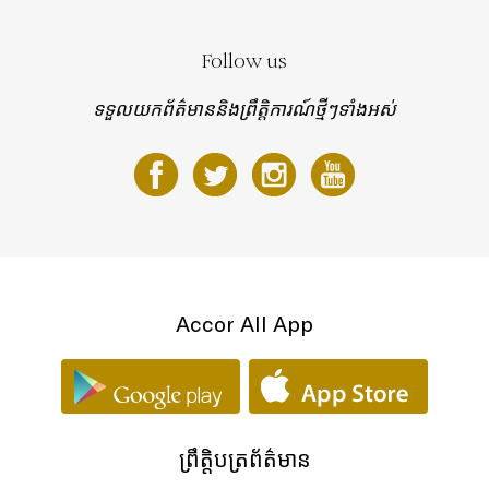
Follow us
ទទួលយកព័ត៌មាននិងព្រឹត្តិការណ៍ថ្មីៗទាំងអស់
Accor All App
ព្រឹត្តិបត្រព័ត៌មាន