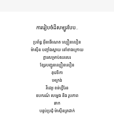
ការរៀបចំដ៏សម្បូរបែប...
ប្រព័ន្ធ អ៊ីនធើណេត ល្បឿនលឿន
ម៉ាស៊ីន បញ្ចាំងស្លាយ នៅខាងក្រោយ
ក្តារសម្រាប់សរសេរ
ខ្សែរបញ្ជូនល្បឿនលឿន
តុវេទិកា
អេក្រង់
វីដេអូ ខន់ហ្វឺរែន
ឧបករណ៍ សម្លេង និង រូបភាព
ឆាក
បន្ទប់ប្រជុំ ម៉ាស៊ីនត្រជាក់