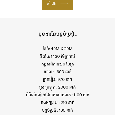
សំណើ
មុខងារនៃបន្ទប់ប្រជុំ...
ទំហំ: 49M X 29M
ទីតាំង: 1430 ម៉ែត្រការ៉េ
កម្ពស់ពិតានt: 9​ ម៉ែត្រ
សាល : 1600 នាក់
ថ្នាក់រៀន: 970 នាក់
ស្រាក្រឡុក : 2000 នាក់
ពិធីជប់លៀងដែលឥតមានឆាក : 1100 នាក់
រាងអក្សរ U : 210 នាក់
បន្ទប់ប្រជុំ : 160 នាក់