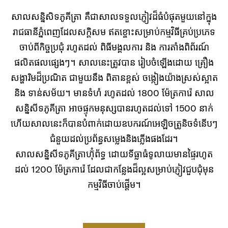
សាលសន្និសិទភូគីត្រា គឺជាសាលទទួលភ្ញៀវដ៏ធំបំផុតមួយនៅក្នុង
រាជធានីភ្នំពេញដែលសក្តិសម ឥតខ្ចោះសម្រាប់កម្មវិធីគ្រប់ប្រភេទ
ចាប់ពីកិច្ចប្រជុំ រហូតដល់ ពិធីមង្គលការ និង ការតាំងពិព័រណ៍
ផលិតផលផ្សេងៗ។ សាលនេះត្រូវបាន រៀបចំឡើងដោយ គ្រឿង
សង្ហារិមដ៏ប្រណិត ជាមួយនឹង ពិតានខ្ពស់ ចង្កៀងយ៉ាងស្រស់ស្អាត
និង ទាន់សម័យ។ មានទំហំ រហូតដល់ 1800 ម៉ែត្រការ៉េ សាល
សន្និសីទភូគីត្រា អាចផ្ទុកមនុស្សបានរហូតដល់ទៅ 1500 នាក់
ហើយសាលនេះក៏បានបំពាក់ដោយឧបករណ៍អេឡិចត្រូនិចទំនើបៗ
ជំនួយដល់ប្រព័ន្ធសម្លេងនិងភ្លើងផងដែរ។
សាលសន្និសីទភូគីត្រាហ៊ុំព័ទ្ធ ដោយទីធ្លាធំទូលាយមានផ្ទៃរហូត
ដល់ 1200 ម៉ែត្រការ៉េ ដែលជាកន្លែងដ៏ល្អសម្រាប់ភ្ញៀវជួបជុំមុន
កម្មវិធីចាប់ផ្តើម។