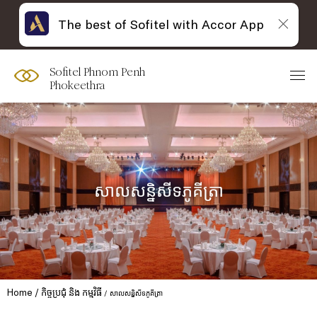
The best of Sofitel with Accor App
Sofitel Phnom Penh
Phokeethra
សាលសន្និសីទភូគីត្រា
Home
កិច្ចប្រជុំ និង កម្មវិធី
សាលសន្និសីទភូគីត្រា