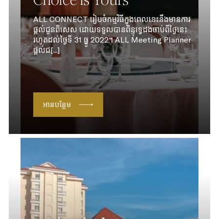
Choice is Yours
ALL CONNECT រៀបចំកម្មវិធីក្នុងពេលនេះនឹងមានការ
ផ្តល់ជូនពិសេស ដោយទទួលបានពិន្ទុទ្វេដងចាប់ពីថ្ងៃនេះ
រហូតដល់ថ្ងៃទី 31 ធ្នូ 2022។ ALL Meeting Planner
ផ្តល់ជ[...]
អានបន្ថែម