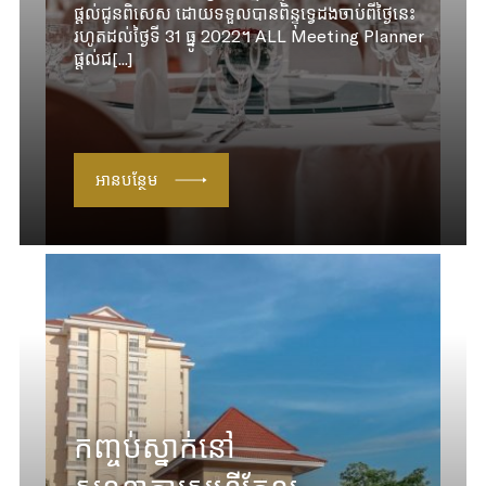
ផ្តល់ជូនពិសេស ដោយទទួលបានពិន្ទុទ្វេដងចាប់ពីថ្ងៃនេះ
រហូតដល់ថ្ងៃទី 31 ធ្នូ 2022។ ALL Meeting Planner
ផ្តល់ជ[...]
អានបន្ថែម
កញ្ចប់ស្នាក់នៅ