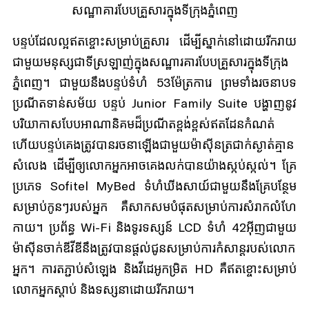
សណ្ឋាគារបែបគ្រួសារក្នុងទីក្រុងភ្នំពេញ
បន្ទប់ដែលល្អឥតខ្ចោះសម្រាប់គ្រួសារ ដើម្បីស្នាក់នៅដោយរីករាយ
ជាមួយមនុស្សជាទីស្រឡាញ់ក្នុងសណ្ឋារគារបែបគ្រួសារក្នុងទីក្រុង
ភ្នំពេញ។ ជាមួយនឹងបន្ទប់ទំហំ 53ម៉ែត្រការេ ព្រមទាំងរចនាបទ
ប្រណីតទាន់សម័យ បន្ទប់ Junior Family Suite បង្ហាញនូវ
បរិយាកាសបែបអាណានិគមដ៏ប្រណីតខ្ពង់ខ្ពស់ឥតដែនកំណត់
ហើយបន្ទប់គេងត្រូវបានរចនាឡើងជាមួយម៉ាស៊ីនត្រជាក់ស្ងាត់គ្មាន
សំលេង ដើម្បីឲ្យលោកអ្នកអាចគេងលក់បានយ៉ាងស្កប់ស្កល់។ គ្រែ
ប្រភេទ Sofitel MyBed ទំហំឃីងសាយ៍ជាមួយនឹងគ្រែបន្ថែម
សម្រាប់កូនៗរបស់អ្នក គឺសាកសមបំផុតសម្រាប់ការសំរាកលំហែ
កាយ។ ប្រព័ន្ធ Wi-Fi និងទូរទស្សន៍ LCD ទំហំ 42អ៊ីញជាមួយ
ម៉ាស៊ីនចាក់ឌីវីឌីនឹងត្រូវបានផ្តល់ជូនសម្រាប់ការកំសាន្តរបស់លោក
អ្នក។ ការតភ្ជាប់សំឡេង និងវីដេអូកម្រិត HD គឺឥតខ្ចោះសម្រាប់
លោកអ្នកស្តាប់ និងទស្សនាដោយរីករាយ។