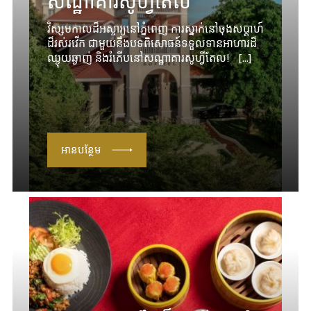
សណ្ឋាគារសូហ្វីតែល
វិស្សមកាលដ៏អស្ចារ្យនៅភ្នំពេញ ការស្នាក់នៅចុងសប្តាហ៍
ដ៏រស់រវើក ជាមួយនឹងបទពិសោធន៍ទទួលទានអាហារដ៏
ឈ្ងុយឆ្ងាញ់ និងរំភើប​នៅសណ្ឋាគារសូហ្វីតែល! [...]
អានបន្ថែម