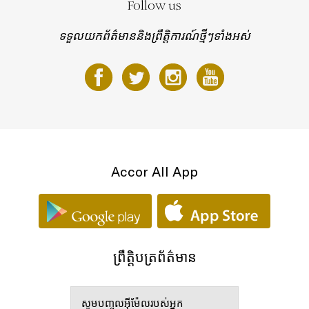
Follow us
ទទួលយកព័ត៌មាននិងព្រឹត្តិការណ៍ថ្មីៗទាំងអស់
Accor All App
ព្រឹត្តិបត្រព័ត៌មាន