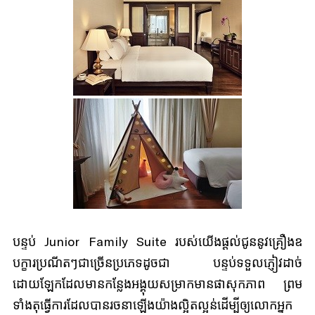
បន្ទប់ Junior Family Suite របស់យើងផ្តល់ជូននូវគ្រឿងឧ
បក្ខារប្រណីតៗជាច្រើនប្រភេទដូចជា បន្ទប់ទទួលភ្ញៀវដាច់
ដោយឡែកដែលមានកន្លែងអង្គុយសម្រាកមានផាសុកភាព ព្រម
ទាំងតុធ្វើការដែលបានរចនាឡើងយ៉ាងល្អិតល្អន់ដើម្បីឲ្យលោកអ្នក