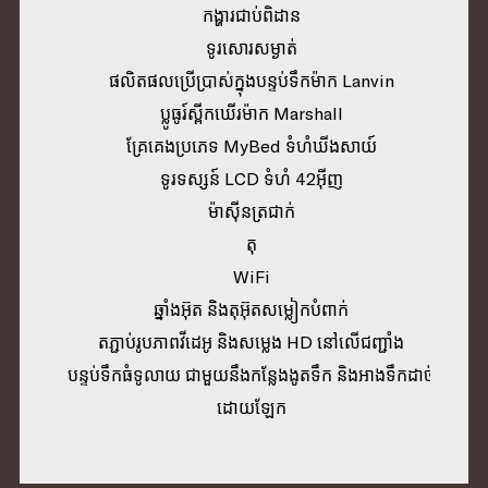
កង្ហារជាប់ពិដាន
ទូរសោរសម្ងាត់
ផលិតផលប្រើប្រាស់ក្នុងបន្ទប់ទឹកម៉ាក Lanvin
ប្លូធូរ៍ស្ពីកឃើរម៉ាក Marshall
គ្រែគេងប្រភេទ MyBed ទំហំឃីងសាយ៍
ទូរទស្សន៍ LCD ទំហំ 42អ៊ីញ
ម៉ាស៊ីនត្រជាក់
តុ
WiFi
ឆ្នាំងអ៊ុត និងតុអ៊ុតសម្លៀកបំពាក់
តភ្ជាប់រូបភាពវីដេអូ និងសម្លេង HD នៅលើជញ្ជាំង
បន្ទប់ទឹកធំទូលាយ ជាមួយនឹងកន្លែងងូតទឹក និងអាងទឹកដាច់
ដោយឡែក