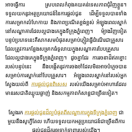
អាចធ្វើការ ស្របពេលកំពុងគយគន់ទេសភាពជុំវិញខ្លួន។
ទទួលយកនូវអត្ថប្រយោជន៍នៃការផ្តល់ជូន ដើម្បីទទួលបានទាំង
ការសម្រាកលំហែកាយ និងភាពប្រណីតខ្ពង់ខ្ពស់ អំឡុងពេលស្នាក់
នៅសណ្ឋាគារដែលល្អជាងគេក្នុងទីក្រុងភ្នំពេញ។ ម៉្យាងវិញទៀត
បន្ទប់ប្រភេទនេះគឺសាកសមបំផុតសម្រាប់ភ្ញៀវធ្វើដំណើរជាគ្រួសារ
ដែលត្រូវការកន្លែងសម្រាកធំទូលាយក្នុងសណ្ឋាគារបែបគ្រួសារ
ដែលល្អជាងគេក្នុងទីក្រុងភ្នំពេញ។ ដូចគ្នាដែរ ការរចនាដ៏ឥតខ្ចោះ
របស់បន្ទប់នេះ នឹងបង្កើតនូវការចងចាំដែលមិនអាចបំភ្លេចបាន
សម្រាប់ការស្នាក់នៅបែបគ្រួសារ។ អំឡុងពេលស្នាក់នៅរបស់អ្នក
ស្វែងយល់ពី
ការផ្តល់ជូនពិសេស
របស់យើងសម្រាប់អាហារដែល
មានរសជាតិឈ្ងុយឆ្ងាញ់ និងសកម្មភាពកំសាន្តជាច្រើនទៀត។
ស្វែងរក
ការផ្តល់ជូនដ៏ល្អបំផុតពីសណ្ឋាគារក្នុងទីក្រុងភ្នំពេញ
ជា
មួយនឹងសូហ្វីតែល ហើយទទួលយកអត្ថប្រយោជន៍ជាច្រើនពីការ
ផ្តល់ជូនដ៏គួរឲ្យទាក់ទាញរបស់យើង។