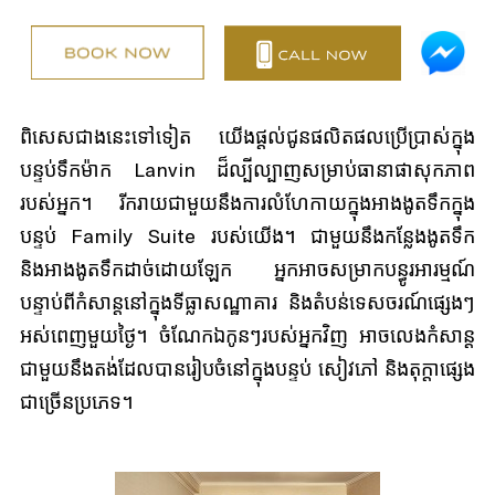
ពិសេសជាងនេះទៅទៀត យើងផ្តល់ជូនផលិតផលប្រើប្រាស់ក្នុង
បន្ទប់ទឹកម៉ាក Lanvin ដ៏ល្បីល្បាញសម្រាប់ធានាផាសុកភាព
របស់អ្នក។ រីករាយជាមួយនឹងការលំហែកាយក្នុងអាងងូតទឹកក្នុង
បន្ទប់ Family Suite របស់យើង។ ជាមួយនឹងកន្លែងងូតទឹក
និងអាងងូតទឹកដាច់ដោយឡែក អ្នកអាចសម្រាកបន្ធូរអារម្មណ៍
បន្ទាប់ពីកំសាន្តនៅក្នុងទីធ្លាសណ្ឋាគារ និងតំបន់ទេសចរណ៍ផ្សេងៗ
អស់ពេញមួយថ្ងៃ។ ចំណែកឯកូនៗរបស់អ្នកវិញ អាចលេងកំសាន្ត
ជាមួយនឹងតង់ដែលបានរៀបចំនៅក្នុងបន្ទប់ សៀវភៅ និងតុក្តាផ្សេង
ជាច្រើនប្រភេទ។