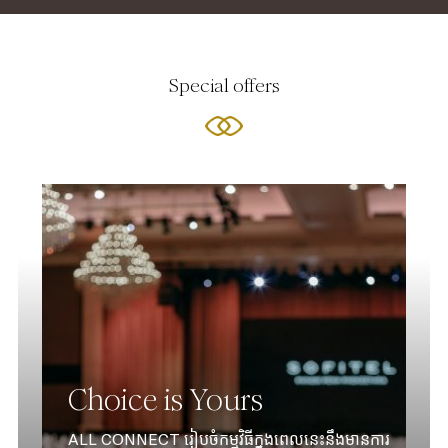
Special offers
Choice is Yours
ALL CONNECT រៀបចំកម្មវិធីក្នុងពេលនេះនឹងមានការ