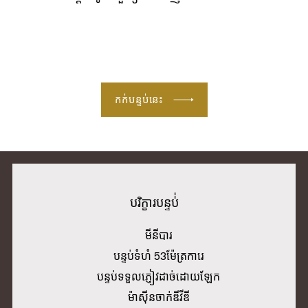
កក់បន្ទប់នេះ
បរិក្ខារបន្ទប់់
មីនីបារ
បន្ទប់ទំហំ 53ម៉ែត្រការេ
បន្ទប់ទទួលភ្ញៀវដាច់ដោយឡែក
ម៉ាស៊ីនចាក់ឌីវីឌី