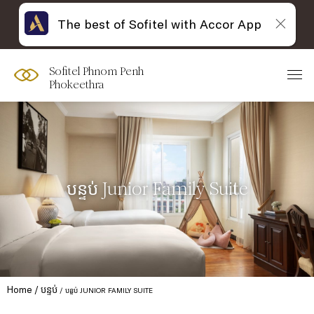
The best of Sofitel with Accor App
Sofitel Phnom Penh
Phokeethra
បន្ទប់ Junior Family Suite
Home
បន្ទប់
បន្ទប់ JUNIOR FAMILY SUITE