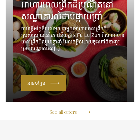
អាហារពេលព្រឹកដ៏ប្រណីតនៅ
សណ្ឋាគារលំដាប់ផ្កាយប្រាំ
ចាប់ផ្ដើមថ្ងៃថ្មីរបស់អ្នក ជាមួយអាហារពេលព្រឹកដ៏
ស្រស់ស្រាយនៅភោជនីយដ្ឋាន Fu Lu Zu។ ពិសារអាហារ
ពេលព្រឹកដ៏ឈ្ងុយឆ្ងាញ់ ដែលចម្អិនដោយចុងភៅជំនាញៗ
ប្រចាំសណ្ឋាគារស[...]
អានបន្ថែម
See all offers